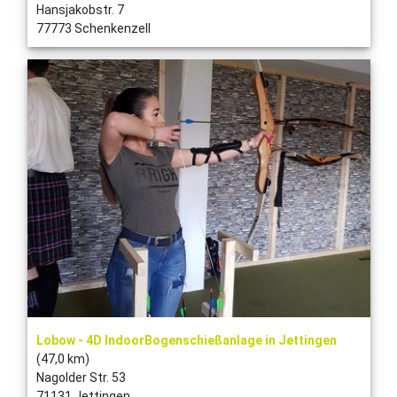
Hansjakobstr. 7
77773 Schenkenzell
Lobow - 4D IndoorBogenschießanlage in Jettingen
(47,0 km)
Nagolder Str. 53
71131 Jettingen