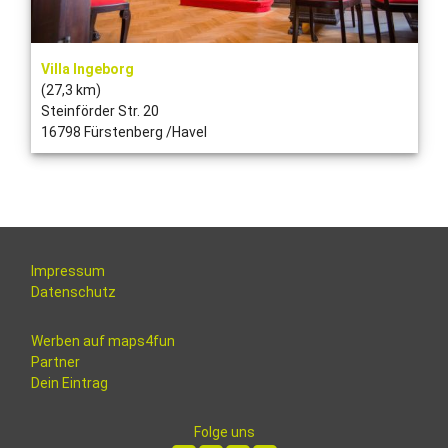
Villa Ingeborg
(27,3 km)
Steinförder Str. 20
16798 Fürstenberg /Havel
Impressum
Datenschutz
Werben auf maps4fun
Partner
Dein Eintrag
Folge uns