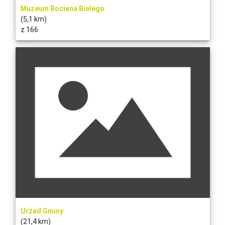
Muzeum Bociana Białego
(5,1 km)
z 166
Urzad Gminy
(21,4 km)