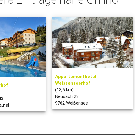
Appartementhotel
Weissenseerhof
rhof
(13,5 km)
Neusach 28
43
9762 Weißensee
autal