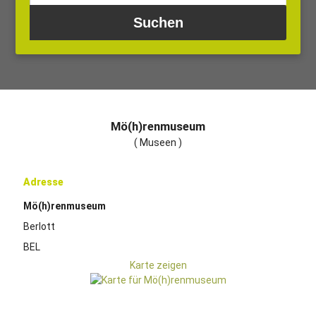
Mö(h)renmuseum
( Museen )
Adresse
Mö(h)renmuseum
Berlott
BEL
Karte zeigen