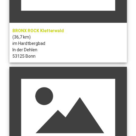
BRONX ROCK Kletterwald
(36,7 km)
im Hardtbergbad
In der Dehlen
53125 Bonn