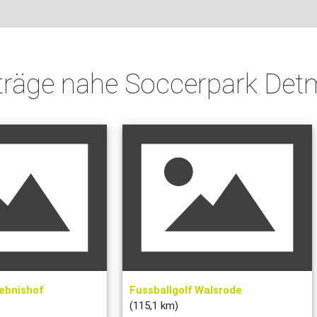
nträge nahe Soccerpark Det
lebnishof
Fussballgolf Walsrode
(115,1 km)