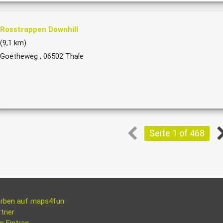
Rosstrappen Downhill
(9,1 km)
Goetheweg , 06502 Thale
Seite 1 of 468
rben auf maps4fun
rtner
n Eintrag