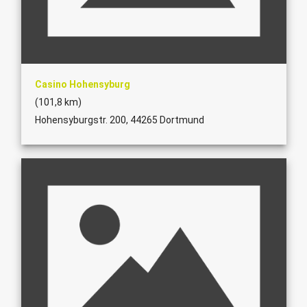
Casino Hohensyburg
(101,8 km)
Hohensyburgstr. 200, 44265 Dortmund