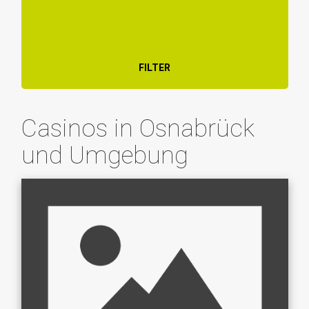
FILTER
Casinos in Osnabrück
und Umgebung