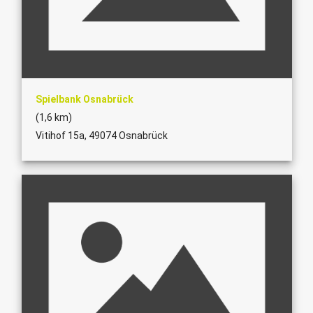
Spielbank Osnabrück
(1,6 km)
Vitihof 15a, 49074 Osnabrück