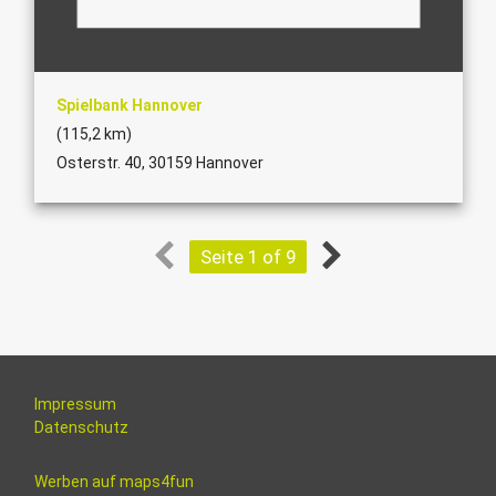
Spielbank Hannover
(115,2 km)
Osterstr. 40, 30159 Hannover
Seite 1 of 9
Impressum
Datenschutz
Werben auf maps4fun