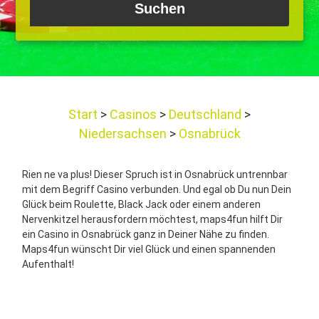
Start
Casinos
Deutschland
Niedersachsen
Osnabrück
Rien ne va plus! Dieser Spruch ist in Osnabrück untrennbar
mit dem Begriff Casino verbunden. Und egal ob Du nun Dein
Glück beim Roulette, Black Jack oder einem anderen
Nervenkitzel herausfordern möchtest, maps4fun hilft Dir
ein Casino in Osnabrück ganz in Deiner Nähe zu finden.
Maps4fun wünscht Dir viel Glück und einen spannenden
Aufenthalt!