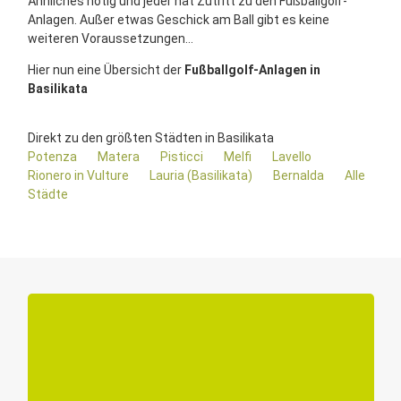
Ähnliches nötig und jeder hat Zutritt zu den Fußballgolf-
Anlagen. Außer etwas Geschick am Ball gibt es keine
weiteren Voraussetzungen...
Hier nun eine Übersicht der
Fußballgolf-Anlagen in
Basilikata
Direkt zu den größten Städten in Basilikata
Potenza
Matera
Pisticci
Melfi
Lavello
Rionero in Vulture
Lauria (Basilikata)
Bernalda
Alle
Städte