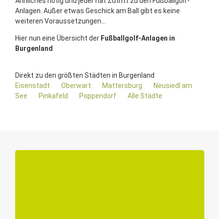
Ähnliches nötig und jeder hat Zutritt zu den Fußballgolf-
Anlagen. Außer etwas Geschick am Ball gibt es keine
weiteren Voraussetzungen...
Hier nun eine Übersicht der
Fußballgolf-Anlagen in
Burgenland
Direkt zu den größten Städten in Burgenland
Eisenstadt
Oberwart
Mattersburg
Neusiedl am
See
Pinkafeld
Poppendorf
Alle Städte