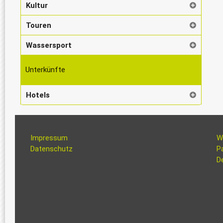
Kultur
Touren
Wassersport
Unterkünfte
Hotels
Impressum
W
Datenschutz
P
De