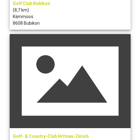
Golf Club Bubikon
(8,7 km)
Kämmoos
8608 Bubikon
Golf- & Country-Club Hittnau-Zürich