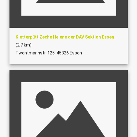
Kletterpütt Zeche Helene der DAV Sektion Essen
(2,7 km)
Twentmannstr. 125, 45326 Essen