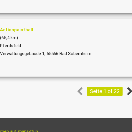
Actionpaintball
(65,4 km)
Pferdsfeld
Verwaltungsgebäude 1, 55566 Bad Sobernheim
Seite 1 of 22
rben auf maps4fun