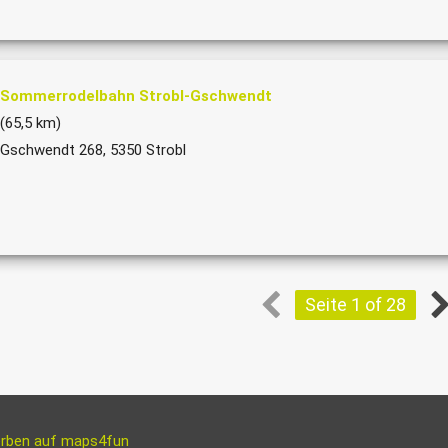
Sommerrodelbahn Strobl-Gschwendt
(65,5 km)
Gschwendt 268, 5350 Strobl
Seite 1 of 28
rben auf maps4fun