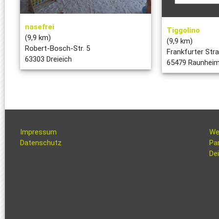
nasefrei
Tiggolino
(9,9 km)
(9,9 km)
Robert-Bosch-Str. 5
Frankfurter Str
63303 Dreieich
65479 Raunhei
Impressum
We
Datenschutz
Pa
Dei