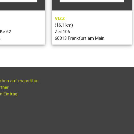
VIZZ
(16,1 km)
aße 62
Zeil 106
m
60313 Frankfurt am Main
rben auf maps4fun
rtner
n Eintrag