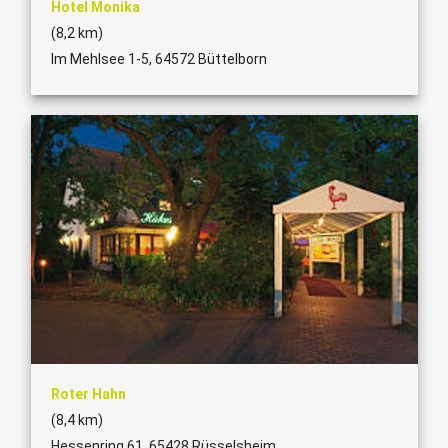
Hotel Monika
(8,2 km)
Im Mehlsee 1-5, 64572 Büttelborn
Roter Hahn
(8,4 km)
Hessenring 61, 65428 Rüsselsheim