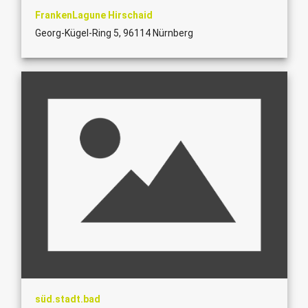
FrankenLagune Hirschaid
Georg-Kügel-Ring 5, 96114 Nürnberg
süd.stadt.bad