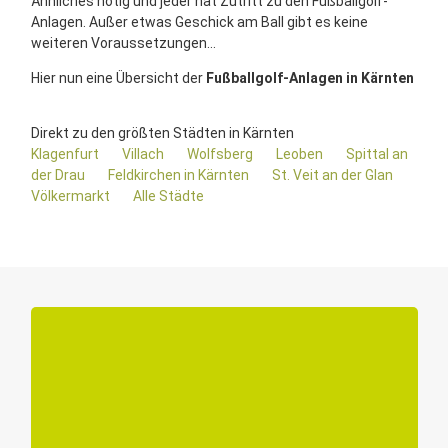
Ähnliches nötig und jeder hat Zutritt zu den Fußballgolf-
Anlagen. Außer etwas Geschick am Ball gibt es keine
weiteren Voraussetzungen...
Hier nun eine Übersicht der
Fußballgolf-Anlagen in Kärnten
Direkt zu den größten Städten in Kärnten
Klagenfurt
Villach
Wolfsberg
Leoben
Spittal an
der Drau
Feldkirchen in Kärnten
St. Veit an der Glan
Völkermarkt
Alle Städte