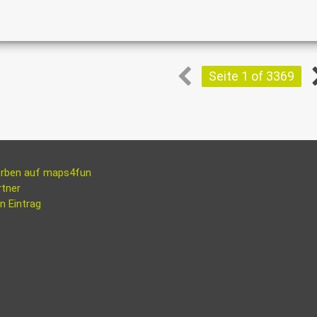
Seite 1 of 3369
rben auf maps4fun
rtner
n Eintrag