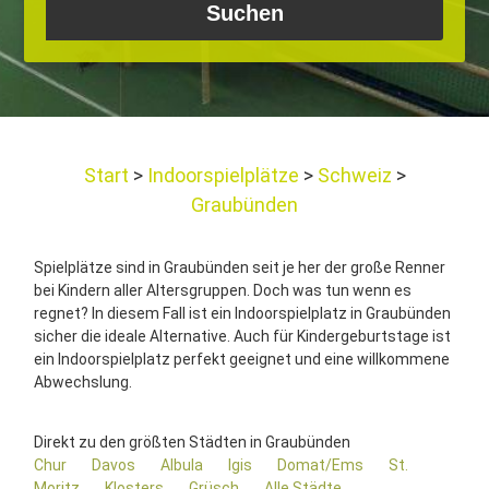
Start
Indoorspielplätze
Schweiz
Graubünden
Spielplätze sind in Graubünden seit je her der große Renner
bei Kindern aller Altersgruppen. Doch was tun wenn es
regnet? In diesem Fall ist ein Indoorspielplatz in Graubünden
sicher die ideale Alternative. Auch für Kindergeburtstage ist
ein Indoorspielplatz perfekt geeignet und eine willkommene
Abwechslung.
Direkt zu den größten Städten in Graubünden
Chur
Davos
Albula
Igis
Domat/Ems
St.
Moritz
Klosters
Grüsch
Alle Städte