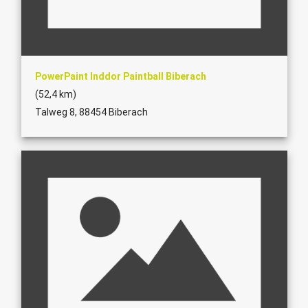
PowerPaint Inddor Paintball Biberach
(52,4 km)
Talweg 8, 88454 Biberach