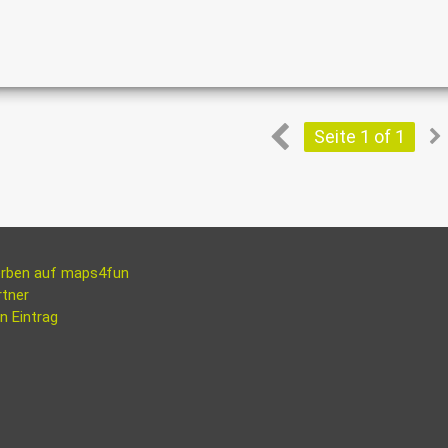
Seite 1 of 1
rben auf maps4fun
rtner
n Eintrag