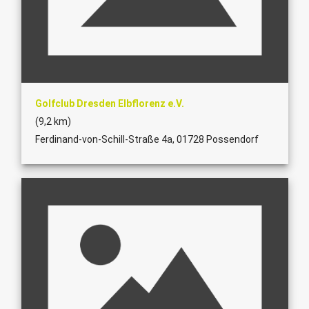
Golfclub Dresden Elbflorenz e.V.
(9,2 km)
Ferdinand-von-Schill-Straße 4a, 01728 Possendorf