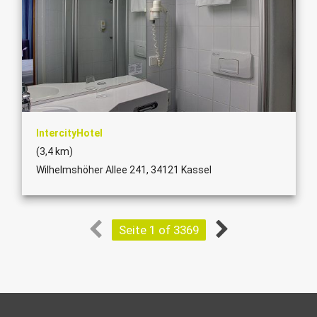
IntercityHotel
(3,4 km)
Wilhelmshöher Allee 241, 34121 Kassel
Seite 1 of 3369