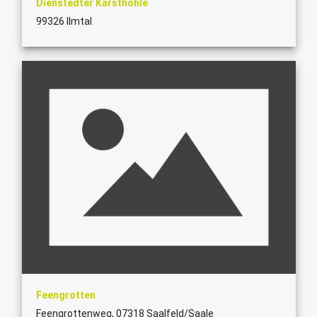
Dienstedter Karsthöhle
99326 Ilmtal
Feengrotten
Feengrottenweg, 07318 Saalfeld/Saale