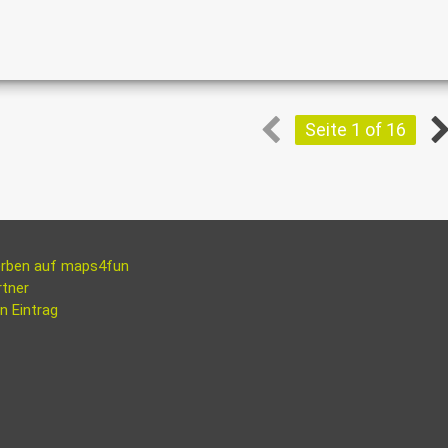
Seite 1 of 16
rben auf maps4fun
rtner
n Eintrag