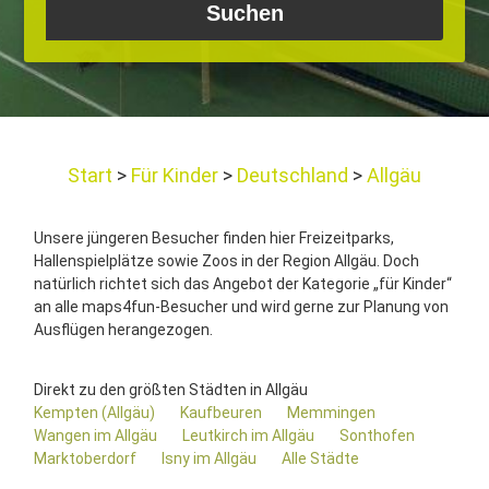
Start
Für Kinder
Deutschland
Allgäu
Unsere jüngeren Besucher finden hier Freizeitparks,
Hallenspielplätze sowie Zoos in der Region Allgäu. Doch
natürlich richtet sich das Angebot der Kategorie „für Kinder“
an alle maps4fun-Besucher und wird gerne zur Planung von
Ausflügen herangezogen.
Direkt zu den größten Städten in Allgäu
Kempten (Allgäu)
Kaufbeuren
Memmingen
Wangen im Allgäu
Leutkirch im Allgäu
Sonthofen
Marktoberdorf
Isny im Allgäu
Alle Städte