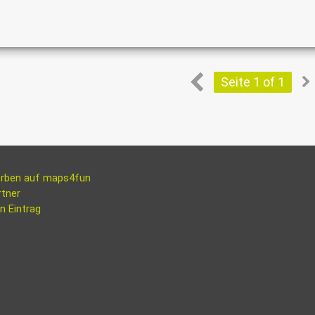
Seite 1 of 1
rben auf maps4fun
rtner
n Eintrag