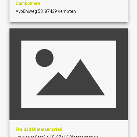
Cambomare
Aybühlweg 58, 87439 Kempten
Freibad Dietmannsried