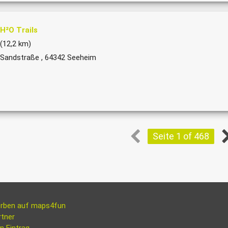
H²O Trails
(12,2 km)
Sandstraße , 64342 Seeheim
Seite 1 of 468
rben auf maps4fun
rtner
n Eintrag