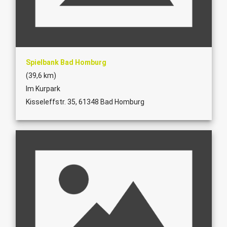
Spielbank Bad Homburg
(39,6 km)
Im Kurpark
Kisseleffstr. 35, 61348 Bad Homburg