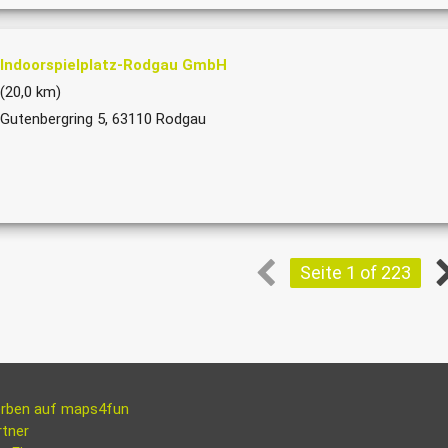
Indoorspielplatz-Rodgau GmbH
(20,0 km)
Gutenbergring 5, 63110 Rodgau
Seite 1 of 223
rben auf maps4fun
rtner