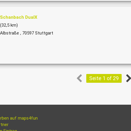
Schanbach DualX
(32,5 km)
Albstraße , 70597 Stuttgart
Seite 1 of 29
rben auf maps4fun
rtner
n Eintrag